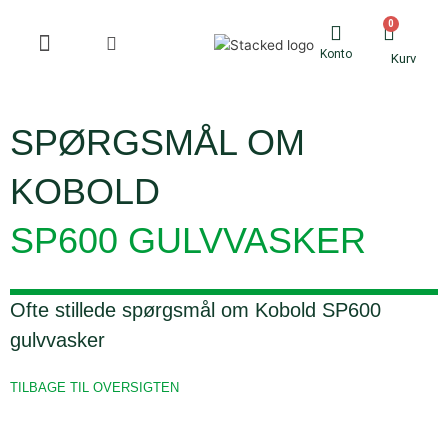
til
0
Kurv
indholdet
Konto
Kurv
Ledningsfri støvsugere
SPØRGSMÅL OM
KOBOLD
SP600 GULVVASKER
Ofte stillede spørgsmål om Kobold SP600
gulvvasker
TILBAGE TIL OVERSIGTEN