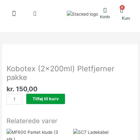
til
0
Kurv
indholdet
Konto
Kurv
Ledningsfri støvsugere
Kobotex
(2x200ml)
Pletfjerner
Kobotex (2x200ml) Pletfjerner
pakke
pakke
antal
kr.
150,00
Tilføj til kurv
Relaterede varer